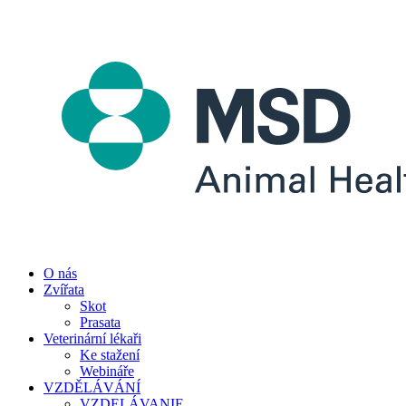
O nás
Zvířata
Skot
Prasata
Veterinární lékaři
Ke stažení
Webináře
VZDĚLÁVÁNÍ
VZDELÁVANIE