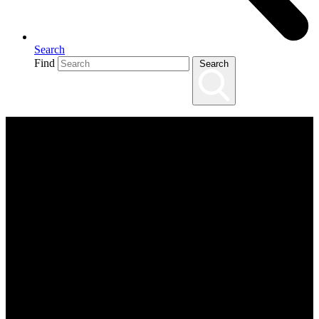
Search
Find
Search